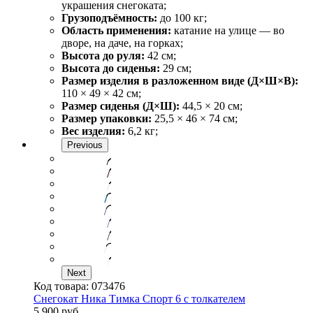
украшения снегоката;
Грузоподъёмность:
до 100 кг;
Область применения:
катание на улице — во
дворе, на даче, на горках;
Высота до руля:
42 см;
Высота до сиденья:
29 см;
Размер изделия в разложенном виде (Д×Ш×В):
110 × 49 × 42 см;
Размер сиденья (Д×Ш):
44,5 × 20 см;
Размер упаковки:
25,5 × 46 × 74 см;
Вес изделия:
6,2 кг;
Previous
Next
Код товара:
073476
Снегокат Ника Тимка Спорт 6 с толкателем
5 900 руб.