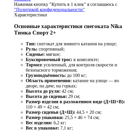
Нажимая кнопку "Купить в 1 клик" я соглашаюсь с
"Политикой конфиденциальности"
Характеристики
Основные характеристики снегоката Nika
Тимка Спорт 2+
Тип:
снегокат для зимнего катания на улице;
Руль:
спортивный;
Сиденье:
мягкое;
Буксировочный трос:
в комплекте;
Тормоз:
усиленный, для контроля скорости и
безопасного торможения;
Грузоподъёмность:
до 100 кг;
Область применения:
катание на улице — во
дворе, на даче, на горках;
Высота до руля:
42 см;
Высота до сиденья:
29 см;
Размер изделия в разложенном виде (Д×Ш×В):
110 × 49 × 42 см;
Размер сиденья (Д×Ш):
44,5 × 20 см;
Размер упаковки:
25,5 × 46 × 74 см;
Вес изделия:
6,2 кг;
Вес в упаковке:
7,1 кг;