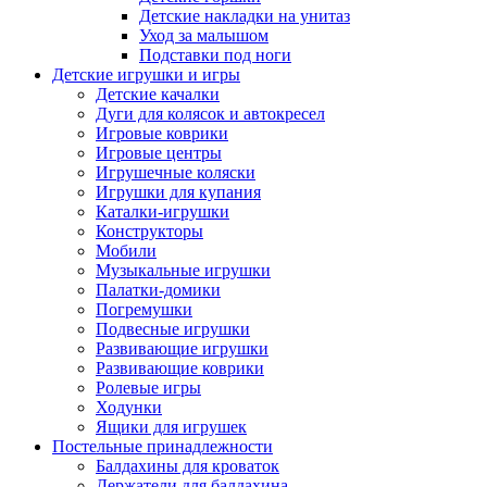
Детские накладки на унитаз
Уход за малышом
Подставки под ноги
Детские игрушки и игры
Детские качалки
Дуги для колясок и автокресел
Игровые коврики
Игровые центры
Игрушечные коляски
Игрушки для купания
Каталки-игрушки
Конструкторы
Мобили
Музыкальные игрушки
Палатки-домики
Погремушки
Подвесные игрушки
Развивающие игрушки
Развивающие коврики
Ролевые игры
Ходунки
Ящики для игрушек
Постельные принадлежности
Балдахины для кроваток
Держатели для балдахина