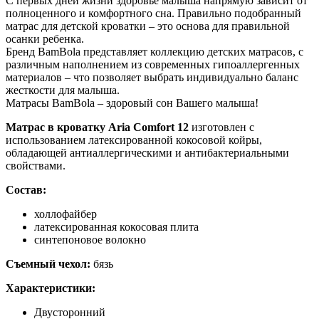
С первых дней жизни здоровье малыша напрямую зависит от
полноценного и комфортного сна. Правильно подобранный
матрас для детской кроватки – это основа для правильной
осанки ребенка.
Бренд BamBola представляет коллекцию детских матрасов, с
различным наполнением из современных гипоаллергенных
материалов – что позволяет выбрать индивидуально баланс
жесткости для малыша.
Матрасы BamBola – здоровый сон Вашего малыша!
Матрас в кроватку Aria Comfort 12
изготовлен с
использованием латексированной кокосовой койры,
обладающей антиаллергическими и антибактериальными
свойствами.
Состав:
холлофайбер
латексированная кокосовая плита
синтепоновое волокно
Съемный чехол:
бязь
Характеристики:
Двусторонний