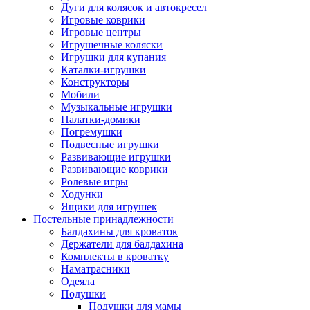
Дуги для колясок и автокресел
Игровые коврики
Игровые центры
Игрушечные коляски
Игрушки для купания
Каталки-игрушки
Конструкторы
Мобили
Музыкальные игрушки
Палатки-домики
Погремушки
Подвесные игрушки
Развивающие игрушки
Развивающие коврики
Ролевые игры
Ходунки
Ящики для игрушек
Постельные принадлежности
Балдахины для кроваток
Держатели для балдахина
Комплекты в кроватку
Наматрасники
Одеяла
Подушки
Подушки для мамы