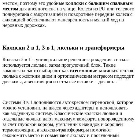
местом, поэтому это удобные
коляски с большим спальным
местом
для дневного сна на улице. Колеса из PU или гелевого
полиуретана с амортизацией и поворотные передние колеса с
фиксацией обеспечивают маневренность и мягкий ход на
неровных дорожках.
Коляски 2 в 1, 3 в 1, люльки и трансформеры
Коляски 2 в 1 – универсальное решение с рождения: сначала
используется люлька, затем прогулочный блок. Такие
комплекты часто выбирают как
всесезонные коляски
: теплая
люлька с жестким дном и ортопедическим матрасом подходит
для зимы, а вентиляция и сетчатые вставки – для лета.
Системы 3 в 1 дополняются автокреслом-переноской, которое
можно установить на шасси через адаптеры и использовать
как модульную систему. Классические коляски-люльки и
отдельные люльки дают максимум комфорта новорожденному
за счет глубокой коробы, утепленных накидок и хорошей
термоизоляции, а коляски-трансформеры помогают
сэкономить место и совмещают люльку и прогулочный