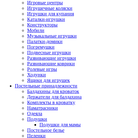
Игровые центры
Игрушечные коляски
Игрушки для купания
Каталки-игрушки
Конструкторы
Мобили
Музыкальные игрушки
Палатки-домики
Погремушки
Подвесные игрушки
Развивающие игрушки
Развивающие коврики
Ролевые игры
Ходунки
Ящики для игрушек
Постельные принадлежности
Балдахины для кроваток
Держатели для балдахина
Комплекты в кроватку
Наматрасники
Одеяла
Подушки
Подушки для мамы
Постельное белье
Пеленки