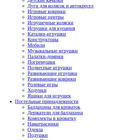
Детские качалки
Дуги для колясок и автокресел
Игровые коврики
Игровые центры
Игрушечные коляски
Игрушки для купания
Каталки-игрушки
Конструкторы
Мобили
Музыкальные игрушки
Палатки-домики
Погремушки
Подвесные игрушки
Развивающие игрушки
Развивающие коврики
Ролевые игры
Ходунки
Ящики для игрушек
Постельные принадлежности
Балдахины для кроваток
Держатели для балдахина
Комплекты в кроватку
Наматрасники
Одеяла
Подушки