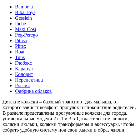
Bambola
Biba Toys
Gesslein
Ibebe
Maxi-Cosi
Peg-Perego
Pituso
Plitex
Roan
Tutis
Глобэкс
Карапуз
Колорит
Перспектива
Россия
Фабрика облаков
Детские коляски – базовый транспорт для малыша, от
которого зависят комфорт прогулок и спокойствие родителей.
В разделе представлены прогулочные коляски для города,
универсальные модели 2 в 1 и 3 в 1, классические люльки,
коляски-люльки, коляски-трансформеры и аксессуары, чтобы
собрать удобную систему под свои задачи и образ жизни.