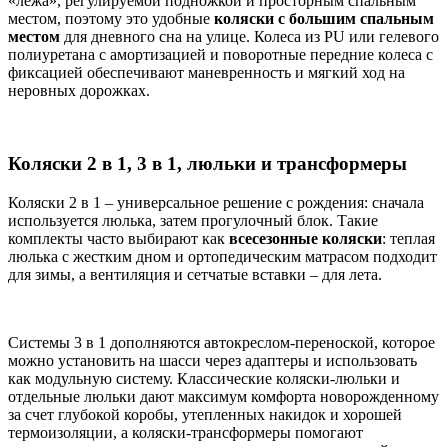
«лежа», регулируемой подножкой и просторным спальным
местом, поэтому это удобные
коляски с большим спальным
местом
для дневного сна на улице. Колеса из PU или гелевого
полиуретана с амортизацией и поворотные передние колеса с
фиксацией обеспечивают маневренность и мягкий ход на
неровных дорожках.
Коляски 2 в 1, 3 в 1, люльки и трансформеры
Коляски 2 в 1 – универсальное решение с рождения: сначала
используется люлька, затем прогулочный блок. Такие
комплекты часто выбирают как
всесезонные коляски
: теплая
люлька с жестким дном и ортопедическим матрасом подходит
для зимы, а вентиляция и сетчатые вставки – для лета.
Системы 3 в 1 дополняются автокреслом-переноской, которое
можно установить на шасси через адаптеры и использовать
как модульную систему. Классические коляски-люльки и
отдельные люльки дают максимум комфорта новорожденному
за счет глубокой коробы, утепленных накидок и хорошей
термоизоляции, а коляски-трансформеры помогают