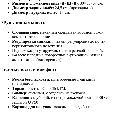
Размер в сложенном виде (Д×Ш×В):
30×53×67 см.
Диаметр задних колёс:
24,5 см. (проходимая)
Диаметр передних колёс:
17 см.
Функциональность
Складывание:
механизм складывания одной рукой,
компактное хранение.
Регулировка спинки:
плавная регулировка до почти
горизонтального положения.
Подножка:
регулируемая, с антигрязевой вставкой.
Колёса:
передние поворотные с фиксацией, мягкая
амортизация. (маневренная)
Безопасность и комфорт
Ремни безопасности:
пятиточечные с мягкими
накладками.
Тормоз:
система One ClickTM.
Бампер:
съёмный, с отделкой из экокожи.
Капюшон:
глубокий, из непромокаемой ткани 600D с
защитой UV50+.
Корзина для покупок:
максимально до 3 кг.