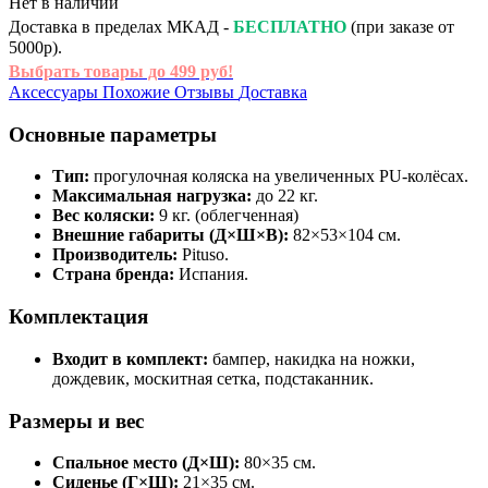
Нет в наличии
Доставка в пределах МКАД -
БЕСПЛАТНО
(при заказе от
5000р).
Выбрать товары до 499 руб!
Аксессуары
Похожие
Отзывы
Доставка
Основные параметры
Тип:
прогулочная коляска на увеличенных PU‑колёсах.
Максимальная нагрузка:
до 22 кг.
Вес коляски:
9 кг. (облегченная)
Внешние габариты (Д×Ш×В):
82×53×104 см.
Производитель:
Pituso.
Страна бренда:
Испания.
Комплектация
Входит в комплект:
бампер, накидка на ножки,
дождевик, москитная сетка, подстаканник.
Размеры и вес
Спальное место (Д×Ш):
80×35 см.
Сиденье (Г×Ш):
21×35 см.