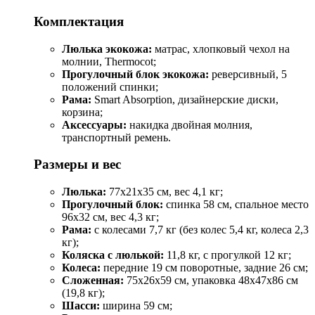
Комплектация
Люлька экокожа:
матрас, хлопковый чехол на
молнии, Thermocot;
Прогулочный блок экокожа:
реверсивный, 5
положений спинки;
Рама:
Smart Absorption, дизайнерские диски,
корзина;
Аксессуары:
накидка двойная молния,
транспортный ремень.
Размеры и вес
Люлька:
77x21x35 см, вес 4,1 кг;
Прогулочный блок:
спинка 58 см, спальное место
96x32 см, вес 4,3 кг;
Рама:
с колесами 7,7 кг (без колес 5,4 кг, колеса 2,3
кг);
Коляска с люлькой:
11,8 кг, с прогулкой 12 кг;
Колеса:
передние 19 см поворотные, задние 26 см;
Сложенная:
75x26x59 см, упаковка 48x47x86 см
(19,8 кг);
Шасси:
ширина 59 см;