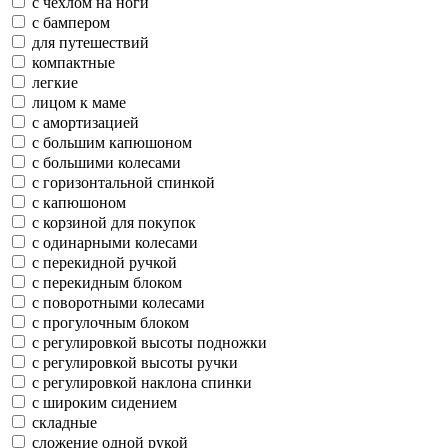
с чехлом на ноги
с бампером
для путешествий
компактные
легкие
лицом к маме
с амортизацией
с большим капюшоном
с большими колесами
с горизонтальной спинкой
с капюшоном
с корзиной для покупок
с одинарными колесами
с перекидной ручкой
с перекидным блоком
с поворотными колесами
с прогулочным блоком
с регулировкой высоты подножки
с регулировкой высоты ручки
с регулировкой наклона спинки
с широким сидением
складные
сложение одной рукой