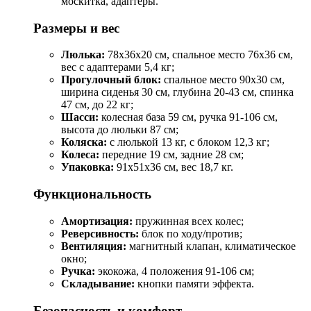
москитка, адаптеры.
Размеры и вес
Люлька:
78x36x20 см, спальное место 76x36 см,
вес с адаптерами 5,4 кг;
Прогулочный блок:
спальное место 90x30 см,
ширина сиденья 30 см, глубина 20-43 см, спинка
47 см, до 22 кг;
Шасси:
колесная база 59 см, ручка 91-106 см,
высота до люльки 87 см;
Коляска:
с люлькой 13 кг, с блоком 12,3 кг;
Колеса:
передние 19 см, задние 28 см;
Упаковка:
91x51x36 см, вес 18,7 кг.
Функциональность
Амортизация:
пружинная всех колес;
Реверсивность:
блок по ходу/против;
Вентиляция:
магнитный клапан, климатическое
окно;
Ручка:
экокожа, 4 положения 91-106 см;
Складывание:
кнопки памяти эффекта.
Безопасность и комфорт