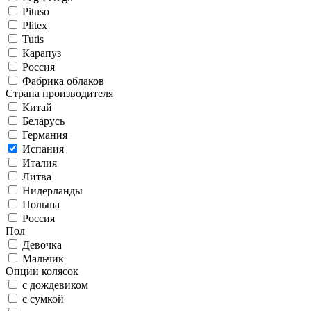
Pituso
Plitex
Tutis
Карапуз
Россия
Фабрика облаков
Страна производителя
Китай
Беларусь
Германия
Испания
Италия
Литва
Нидерланды
Польша
Россия
Пол
Девочка
Мальчик
Опции колясок
с дождевиком
с сумкой