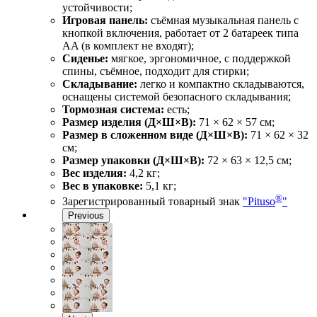
устойчивости;
Игровая панель:
съёмная музыкальная панель с
кнопкой включения, работает от 2 батареек типа
AA (в комплект не входят);
Сиденье:
мягкое, эргономичное, с поддержкой
спины, съёмное, подходит для стирки;
Складывание:
легко и компактно складываются,
оснащены системой безопасного складывания;
Тормозная система:
есть;
Размер изделия (Д×Ш×В):
71 × 62 × 57 см;
Размер в сложенном виде (Д×Ш×В):
71 × 62 × 32
см;
Размер упаковки (Д×Ш×В):
72 × 63 × 12,5 см;
Вес изделия:
4,2 кг;
Вес в упаковке:
5,1 кг;
®
Зарегистрированный товарный знак
"Pituso
"
Previous