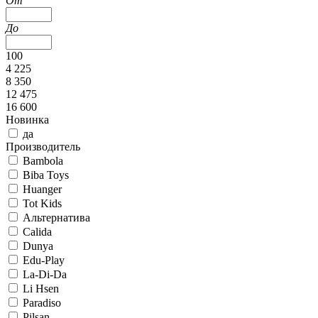
От
До
100
4 225
8 350
12 475
16 600
Новинка
да
Производитель
Bambola
Biba Toys
Huanger
Tot Kids
Альтернатива
Calida
Dunya
Edu-Play
La-Di-Da
Li Hsen
Paradiso
Pilsan