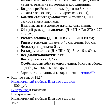
Назначение:
активные и сюжетные игры дома и
на даче, развитие моторики и координации;
Возраст ребёнка:
от 1 года (дети до 3-х лет
играют только под присмотром взрослых);
Комплектация:
дом-палатка, 4 тоннеля, 100
разноцветных шариков;
Наличие дна:
в домике-палатке есть днище;
Общий размер комплекса (Д × Ш × В):
270 × 270
× 80 см;
Размер домика (Д × Ш × В):
70 × 70 × 80 см;
Размер тоннеля:
диаметр 45 см, длина 100 см;
Диаметр шариков:
6 см;
Размер упаковки (Д × Ш × В):
51 × 16 × 49 см;
Вес домика-палатки:
2 кг;
Вес в упаковке:
2,25 кг;
Особенности:
лёгкая конструкция, быстрая сборка
и разборка, компактное хранение;
®
Зарегистрированный товарный знак
"Pituso
"
Код товара:
071827
Музыкальный мобиль Biba Toys Друзья
1 500 руб.
В корзину
В наличии
Быстрый заказ
Музыкальный мобиль Biba Toys Друзья