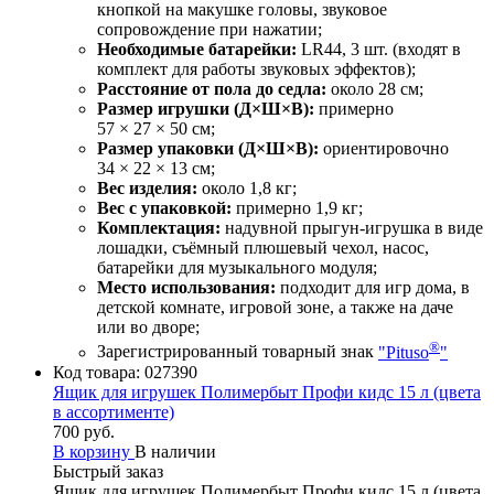
кнопкой на макушке головы, звуковое
сопровождение при нажатии;
Необходимые батарейки:
LR44, 3 шт. (входят в
комплект для работы звуковых эффектов);
Расстояние от пола до седла:
около 28 см;
Размер игрушки (Д×Ш×В):
примерно
57 × 27 × 50 см;
Размер упаковки (Д×Ш×В):
ориентировочно
34 × 22 × 13 см;
Вес изделия:
около 1,8 кг;
Вес с упаковкой:
примерно 1,9 кг;
Комплектация:
надувной прыгун‑игрушка в виде
лошадки, съёмный плюшевый чехол, насос,
батарейки для музыкального модуля;
Место использования:
подходит для игр дома, в
детской комнате, игровой зоне, а также на даче
или во дворе;
®
Зарегистрированный товарный знак
"Pituso
"
Код товара:
027390
Ящик для игрушек Полимербыт Профи кидс 15 л (цвета
в ассортименте)
700 руб.
В корзину
В наличии
Быстрый заказ
Ящик для игрушек Полимербыт Профи кидс 15 л (цвета