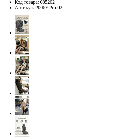
Код товара:
085202
Артикул:
P006F Pro-02