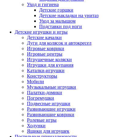
Уход и гигиена
Детские горшки
Детские накладки на унитаз
Уход за малышом
Подставки под ноги
Детские игрушки и игры
Детские качалки
Дуги для колясок и автокресел
Игровые коврики
Игровые центры
Игрушечные коляски
Игрушки для купания
Каталки-игрушки
Конструкторы
Мобили
Музыкальные игрушки
Палатки-домики
Погремушки
Подвесные игрушки
Развивающие игрушки
Развивающие коврики
Ролевые игры
Ходунки
Ящики для игрушек
Постельные принадлежности