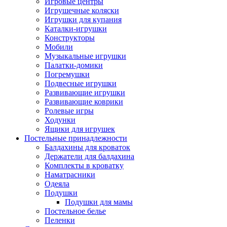
Игровые центры
Игрушечные коляски
Игрушки для купания
Каталки-игрушки
Конструкторы
Мобили
Музыкальные игрушки
Палатки-домики
Погремушки
Подвесные игрушки
Развивающие игрушки
Развивающие коврики
Ролевые игры
Ходунки
Ящики для игрушек
Постельные принадлежности
Балдахины для кроваток
Держатели для балдахина
Комплекты в кроватку
Наматрасники
Одеяла
Подушки
Подушки для мамы
Постельное белье
Пеленки