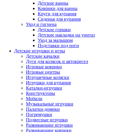
Детские ванны
Коврики для ванны
Круги для купания
Сиденья для купания
Уход и гигиена
Детские горшки
Детские накладки на унитаз
Уход за малышом
Подставки под ноги
Детские игрушки и игры
Детские качалки
Дуги для колясок и автокресел
Игровые коврики
Игровые центры
Игрушечные коляски
Игрушки для купания
Каталки-игрушки
Конструкторы
Мобили
Музыкальные игрушки
Палатки-домики
Погремушки
Подвесные игрушки
Развивающие игрушки
Развивающие коврики