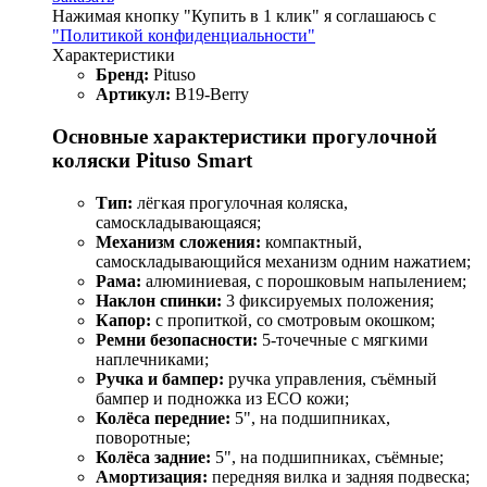
Нажимая кнопку "Купить в 1 клик" я соглашаюсь с
"Политикой конфиденциальности"
Характеристики
Бренд:
Pituso
Артикул:
B19-Berry
Основные характеристики прогулочной
коляски Pituso Smart
Тип:
лёгкая прогулочная коляска,
самоскладывающаяся;
Механизм сложения:
компактный,
самоскладывающийся механизм одним нажатием;
Рама:
алюминиевая, с порошковым напылением;
Наклон спинки:
3 фиксируемых положения;
Капор:
с пропиткой, со смотровым окошком;
Ремни безопасности:
5‑точечные с мягкими
наплечниками;
Ручка и бампер:
ручка управления, съёмный
бампер и подножка из ECO кожи;
Колёса передние:
5", на подшипниках,
поворотные;
Колёса задние:
5", на подшипниках, съёмные;
Амортизация:
передняя вилка и задняя подвеска;