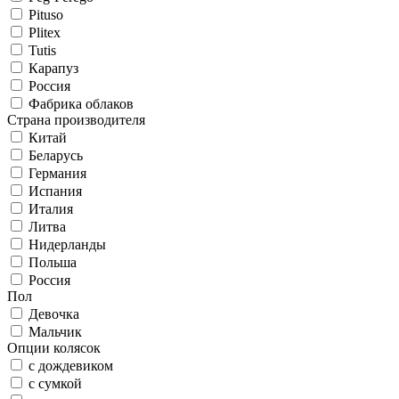
Pituso
Plitex
Tutis
Карапуз
Россия
Фабрика облаков
Страна производителя
Китай
Беларусь
Германия
Испания
Италия
Литва
Нидерланды
Польша
Россия
Пол
Девочка
Мальчик
Опции колясок
с дождевиком
с сумкой