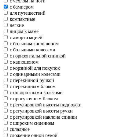
с чехлом на ноги
с бампером
для путешествий
компактные
легкие
лицом к маме
с амортизацией
с большим капюшоном
с большими колесами
с горизонтальной спинкой
с капюшоном
с корзиной для покупок
с одинарными колесами
с перекидной ручкой
с перекидным блоком
с поворотными колесами
с прогулочным блоком
с регулировкой высоты подножки
с регулировкой высоты ручки
с регулировкой наклона спинки
с широким сидением
складные
сложение одной рукой