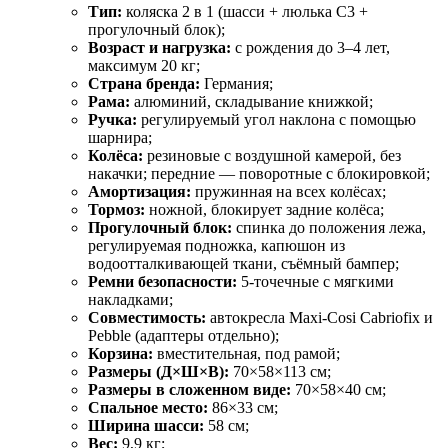
Тип:
коляска 2 в 1 (шасси + люлька C3 +
прогулочный блок);
Возраст и нагрузка:
с рождения до 3–4 лет,
максимум 20 кг;
Страна бренда:
Германия;
Рама:
алюминий, складывание книжкой;
Ручка:
регулируемый угол наклона с помощью
шарнира;
Колёса:
резиновые с воздушной камерой, без
накачки; передние — поворотные с блокировкой;
Амортизация:
пружинная на всех колёсах;
Тормоз:
ножной, блокирует задние колёса;
Прогулочный блок:
спинка до положения лежа,
регулируемая подножка, капюшон из
водоотталкивающей ткани, съёмный бампер;
Ремни безопасности:
5-точечные с мягкими
накладками;
Совместимость:
автокресла Maxi-Cosi Cabriofix и
Pebble (адаптеры отдельно);
Корзина:
вместительная, под рамой;
Размеры (Д×Ш×В):
70×58×113 см;
Размеры в сложенном виде:
70×58×40 см;
Спальное место:
86×33 см;
Ширина шасси:
58 см;
Вес:
9,9 кг;