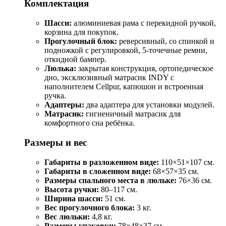
Комплектация
Шасси:
алюминиевая рама с перекидной ручкой,
корзина для покупок.
Прогулочный блок:
реверсивный, со спинкой и
подножкой с регулировкой, 5‑точечные ремни,
откидной бампер.
Люлька:
закрытая конструкция, ортопедическое
дно, эксклюзивный матрасик INDY с
наполнителем Cellpur, капюшон и встроенная
ручка.
Адаптеры:
два адаптера для установки модулей.
Матрасик:
гигиеничный матрасик для
комфортного сна ребёнка.
Размеры и вес
Габариты в разложенном виде:
110×51×107 см.
Габариты в сложенном виде:
68×57×35 см.
Размеры спального места в люльке:
76×36 см.
Высота ручки:
80–117 см.
Ширина шасси:
51 см.
Вес прогулочного блока:
3 кг.
Вес люльки:
4,8 кг.
Размеры упаковки:
78×48×37 см.