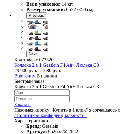
Вес в упаковке:
14 кг;
Размер упаковки:
65×27×50 см;
Previous
Next
Код товара:
072520
Коляска 2 в 1 Gesslein F4 Air+ Люлька С3
29 900 руб.
51 680 руб.
В корзину
В наличии
Быстрый заказ
Коляска 2 в 1 Gesslein F4 Air+ Люлька С3
Заказать
Нажимая кнопку "Купить в 1 клик" я соглашаюсь с
"Политикой конфиденциальности"
Характеристики
Бренд:
Gesslein
Артикул:
652652/652652