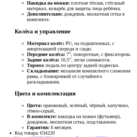
Накидка на ножки:
плотная тёплая, стёганый
материал, козырёк для защиты лица ребёнка.
Дополнительно:
дождевик, москитная сетка в
комплекте.
Колёса и управление
Материал колёс:
PU, на подшипниках, с
амортизацией спереди и сзади.
Передние колёса:
7”, поворотные, с фиксатором.
Задние колёса:
10,5”, легко снимаются.
Тормоз:
педаль по центру задней подвески.
Складывание:
механизм компактного сложения
рамы, с блокировкой от случайного
раскладывания.
Цвета и комплектация
Цвета:
оранжевый, зелёный, чёрный, капучино,
тёмно‑серый.
В комплекте:
накидка на ножки (футкавер),
дождевик, москитная сетка, подстаканник.
Гарантия:
6 месяцев.
Код товара:
034220