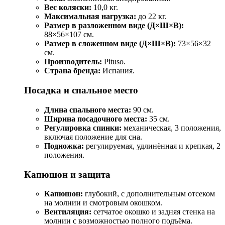
Вес коляски:
10,0 кг.
Максимальная нагрузка:
до 22 кг.
Размер в разложенном виде (Д×Ш×В):
88×56×107 см.
Размер в сложенном виде (Д×Ш×В):
73×56×32
см.
Производитель:
Pituso.
Страна бренда:
Испания.
Посадка и спальное место
Длина спального места:
90 см.
Ширина посадочного места:
35 см.
Регулировка спинки:
механическая, 3 положения,
включая положение для сна.
Подножка:
регулируемая, удлинённая и крепкая, 2
положения.
Капюшон и защита
Капюшон:
глубокий, с дополнительным отсеком
на молнии и смотровым окошком.
Вентиляция:
сетчатое окошко и задняя стенка на
молнии с возможностью полного подъёма.