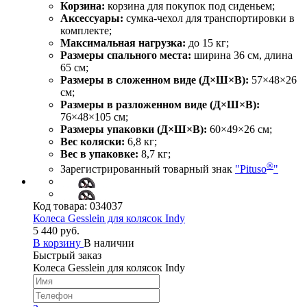
Корзина:
корзина для покупок под сиденьем;
Аксессуары:
сумка‑чехол для транспортировки в
комплекте;
Максимальная нагрузка:
до 15 кг;
Размеры спального места:
ширина 36 см, длина
65 см;
Размеры в сложенном виде (Д×Ш×В):
57×48×26
см;
Размеры в разложенном виде (Д×Ш×В):
76×48×105 см;
Размеры упаковки (Д×Ш×В):
60×49×26 см;
Вес коляски:
6,8 кг;
Вес в упаковке:
8,7 кг;
®
Зарегистрированный товарный знак
"Pituso
"
Код товара:
034037
Колеса Gesslein для колясок Indy
5 440 руб.
В корзину
В наличии
Быстрый заказ
Колеса Gesslein для колясок Indy