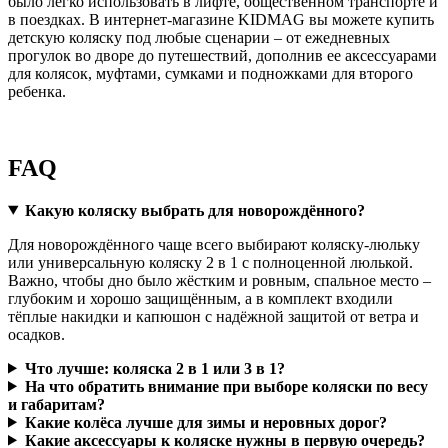
было легко использовать в лифте, общественном транспорте и
в поездках. В интернет-магазине KIDMAG вы можете купить
детскую коляску под любые сценарии – от ежедневных
прогулок во дворе до путешествий, дополнив ее аксессуарами
для колясок, муфтами, сумками и подножками для второго
ребенка.
FAQ
Какую коляску выбрать для новорождённого?
Для новорождённого чаще всего выбирают коляску-люльку
или универсальную коляску 2 в 1 с полноценной люлькой.
Важно, чтобы дно было жёстким и ровным, спальное место –
глубоким и хорошо защищённым, а в комплект входили
тёплые накидки и капюшон с надёжной защитой от ветра и
осадков.
Что лучше: коляска 2 в 1 или 3 в 1?
На что обратить внимание при выборе коляски по весу
и габаритам?
Какие колёса лучше для зимы и неровных дорог?
Какие аксессуары к коляске нужны в первую очередь?