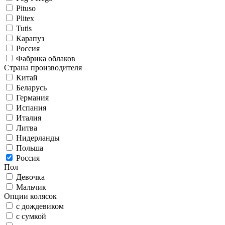
Pituso
Plitex
Tutis
Карапуз
Россия
Фабрика облаков
Страна производителя
Китай
Беларусь
Германия
Испания
Италия
Литва
Нидерланды
Польша
Россия
Пол
Девочка
Мальчик
Опции колясок
с дождевиком
с сумкой