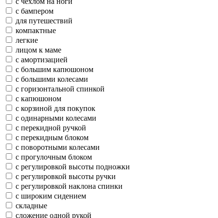
с чехлом на ноги
с бампером
для путешествий
компактные
легкие
лицом к маме
с амортизацией
с большим капюшоном
с большими колесами
с горизонтальной спинкой
с капюшоном
с корзиной для покупок
с одинарными колесами
с перекидной ручкой
с перекидным блоком
с поворотными колесами
с прогулочным блоком
с регулировкой высоты подножки
с регулировкой высоты ручки
с регулировкой наклона спинки
с широким сидением
складные
сложение одной рукой