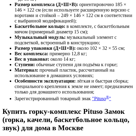
Размер комплекса (Д×Ш×В):
ориентировочно 185 ×
146 × 122 см (если используете расширенную версию с
воротами и стойкой – 249 × 146 × 122 см в соответствии
с выбранной модификацией);
Баскетбольное кольцо:
в комплекте, с баскетбольным
мячом (примерный диаметр 15 см);
Музыкальный модуль:
музыкальный элемент с
подсветкой, встроенный в конструкцию;
Размер упаковки (Д×Ш×В):
около 102 × 32 × 55 см;
Вес комплекса:
примерно 12,8 кг;
Вес в упаковке:
около 14 кг;
Ступени:
обычные ступени для подъёма к горке;
Материал:
прочный пластик, рассчитанный на
использование в домашних условиях;
Особенности эксплуатации:
лёгкая и быстрая сборка;
специального крепления к земле не имеет; предназначен
только для домашнего использования;
®
Зарегистрированный товарный знак
"Pituso
"
Купить горку‑комплекс Pituso Замок
(горка, качели, баскетбольное кольцо,
звук) для дома в Москве