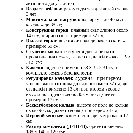
активного досуга детей;
Возраст ребёнка:
рекомендуется для детей старше
3 лет;
Максимальная нагрузка:
на горку – до 40 кг, на
качели – до 35 кг;
Конструкция горки:
плавный скат длиной около
145 см, ширина ската примерно 32 см;
Высота горки:
высота от пола до начала ската –
примерно 60 см;
Ступени:
закрытые ступени для защиты от
проваливания ножек, размер ступеней около 11,5 ×
31,5 см;
Качели:
сиденье примерно 28 × 35 × 31 см, в
комплекте ремень безопасности;
Регулировка качелей:
2 уровня – при первом
уровне высота от пола до сиденья около 32 см, до
ступеней примерно 13 см; при втором уровне
высота до сиденья около 36 см, до ступеней
примерно 17 см;
Баскетбольное кольцо:
высота от пола до кольца
около 90 см, диаметр кольца примерно 24 см;
Игровой мяч:
мяч в комплекте, диаметр около 12
см;
Размер комплекса (Д×Ш×В):
ориентировочно
185 × 148 × 120 см;