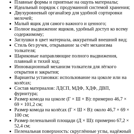
Плавные формы и приятные на ощупь материалы;
Идеальный порядок с продуманной системой хранения;
Двухуровневый органайзер для удобной сортировки
мелочей;
Малый ящик для самого важного и ценного;
Полное выдвижение ящиков, удобный доступ ко всему
содержимому;
Заглушки в цвет материала, аккуратный внешний вид;
Стиль без ручек, открывание за счёт механизма
толкателя;
Шариковые направляющие полного выдвижения,
плавный и тихий ход;
Инновационный механизм толкателя для лёгкого
открытия и закрытия;
Варианты установки: использование на цоколе или на
колёсах;
Состав материалов: ЛДСП, МДФ, ХДФ, ДВП,
фурнитура;
Размер комода на цоколе (Г × Ш × В): примерно 46,7 ×
69 × 101,2 см;
Размер комода на колёсах (Г × Ш × В): около 46,7 × 69 ×
100 см;
Размер пеленальной площади (Д × Ш): примерно 67,2 ×
52,4 см;
Пеленальная поверхность: скруглённые углы, надёжный