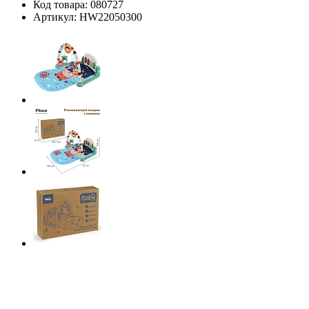
Код товара:
080727
Артикул:
HW22050300