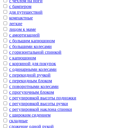
с чехлом на ноги
с бампером
для путешествий
компактные
легкие
лицом к маме
с амортизацией
с большим капюшоном
с большими колесами
с горизонтальной спинкой
с капюшоном
с корзиной для покупок
с одинарными колесами
с перекидной ручкой
с перекидным блоком
с поворотными колесами
с прогулочным блоком
с регулировкой высоты подножки
с регулировкой высоты ручки
с регулировкой наклона спинки
с широким сидением
складные
сложение одной рукой