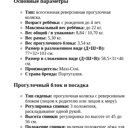
Основные параметры
Тип:
всесезонная реверсивная прогулочная
коляска.
Возраст ребёнка:
с рождения до 4 лет.
Максимальный вес ребёнка:
до 22 кг.
Вес общий / в упаковке:
8,84 / 10,70 кг.
Вес рамы:
5,30 кг.
Вес прогулочного блока:
3,54 кг.
Размер в разложенном виде (Д×Ш×В):
77×32×103 см.
Размер в сложенном виде (Д×Ш×В):
58,5×31×46
см.
Производитель:
Maxi-Cosi.
Страна бренда:
Португалия.
Прогулочный блок и посадка
Тип сиденья:
прогулочная коляска с реверсивным
блоком (лицом к родителю или лицом к миру).
Регулировка спинки:
3 положения,
раскладывание одной рукой.
Высота спинки:
регулировка по высоте от 45 до
56 см.
Положение спинки:
включая положение лёжа для