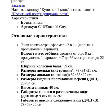
Заказать
Нажимая кнопку "Купить в 1 клик" я соглашаюсь с
"Политикой конфиденциальности"
Характеристики
Бренд:
Pituso
Артикул:
G16/Emerald Green
Основные характеристики
Тип:
коляска-трансформер «2 в 1» (люлька +
прогулочный вариант).
Возраст и вес ребёнка:
люлька от 0 до 9 кг;
прогулочный вариант от 7 до 36 месяцев или до 22
кг.
Ширина колесной базы:
59 см.
Размеры люльки (внутренние):
78×34×21 см.
Размеры люльки (внешние):
82×38×22 см.
Размеры сиденья прогулочной версии (Д×Ш):
23×34 см.
Высота спинки:
40 см.
Габариты с шасси в разложенном виде
(Д×Ш×В):
93×59×102 см.
Габариты шасси в сложенном виде (Д×Ш×В):
78×59×25 см.