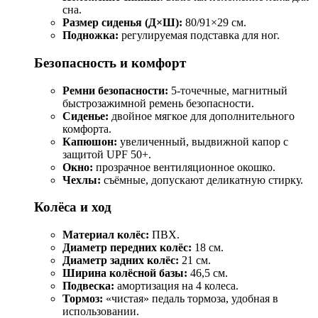
сна.
Размер сиденья (Д×Ш):
80/91×29 см.
Подножка:
регулируемая подставка для ног.
Безопасность и комфорт
Ремни безопасности:
5‑точечные, магнитный
быстрозажимной ремень безопасности.
Сиденье:
двойное мягкое для дополнительного
комфорта.
Капюшон:
увеличенный, выдвижной капор с
защитой UPF 50+.
Окно:
прозрачное вентиляционное окошко.
Чехлы:
съёмные, допускают деликатную стирку.
Колёса и ход
Материал колёс:
ПВХ.
Диаметр передних колёс:
18 см.
Диаметр задних колёс:
21 см.
Ширина колёсной базы:
46,5 см.
Подвеска:
амортизация на 4 колеса.
Тормоз:
«чистая» педаль тормоза, удобная в
использовании.