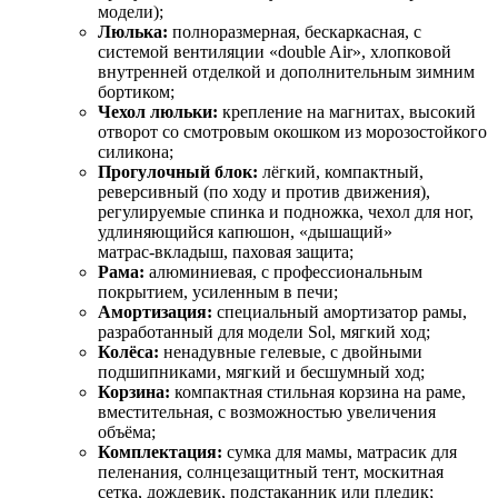
модели);
Люлька:
полноразмерная, бескаркасная, с
системой вентиляции «double Air», хлопковой
внутренней отделкой и дополнительным зимним
бортиком;
Чехол люльки:
крепление на магнитах, высокий
отворот со смотровым окошком из морозостойкого
силикона;
Прогулочный блок:
лёгкий, компактный,
реверсивный (по ходу и против движения),
регулируемые спинка и подножка, чехол для ног,
удлиняющийся капюшон, «дышащий»
матрас‑вкладыш, паховая защита;
Рама:
алюминиевая, с профессиональным
покрытием, усиленным в печи;
Амортизация:
специальный амортизатор рамы,
разработанный для модели Sol, мягкий ход;
Колёса:
ненадувные гелевые, с двойными
подшипниками, мягкий и бесшумный ход;
Корзина:
компактная стильная корзина на раме,
вместительная, с возможностью увеличения
объёма;
Комплектация:
сумка для мамы, матрасик для
пеленания, солнцезащитный тент, москитная
сетка, дождевик, подстаканник или пледик;