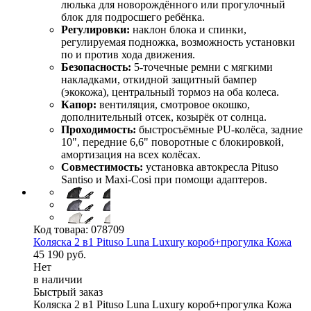
люлька для новорождённого или прогулочный
блок для подросшего ребёнка.
Регулировки:
наклон блока и спинки,
регулируемая подножка, возможность установки
по и против хода движения.
Безопасность:
5‑точечные ремни с мягкими
накладками, откидной защитный бампер
(экокожа), центральный тормоз на оба колеса.
Капор:
вентиляция, смотровое окошко,
дополнительный отсек, козырёк от солнца.
Проходимость:
быстросъёмные PU‑колёса, задние
10", передние 6,6" поворотные с блокировкой,
амортизация на всех колёсах.
Совместимость:
установка автокресла Pituso
Santiso и Maxi-Cosi при помощи адаптеров.
Код товара:
078709
Коляска 2 в1 Pituso Luna Luxury короб+прогулка Кожа
45 190 руб.
Нет
в наличии
Быстрый заказ
Коляска 2 в1 Pituso Luna Luxury короб+прогулка Кожа