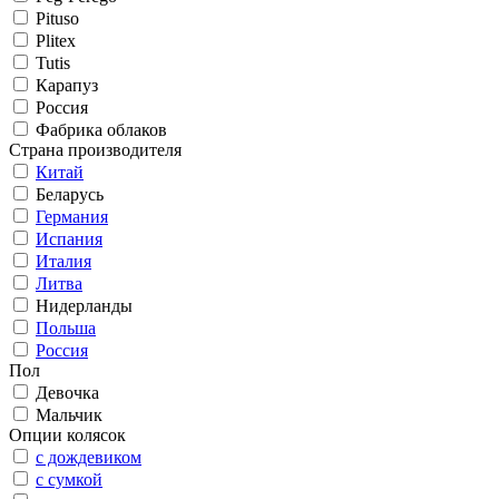
Pituso
Plitex
Tutis
Карапуз
Россия
Фабрика облаков
Страна производителя
Китай
Беларусь
Германия
Испания
Италия
Литва
Нидерланды
Польша
Россия
Пол
Девочка
Мальчик
Опции колясок
с дождевиком
с сумкой